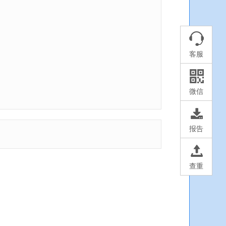
客服
微信
报告
查重