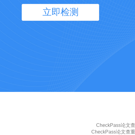
立即检测
CheckPas
CheckPass