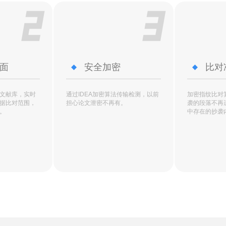
面
安全加密
比对
文献库，实时
通过IDEA加密算法传输检测，以前
加密指纹比对
据比对范围，
担心论文泄密不再有。
袭的段落不再
。
中存在的抄袭