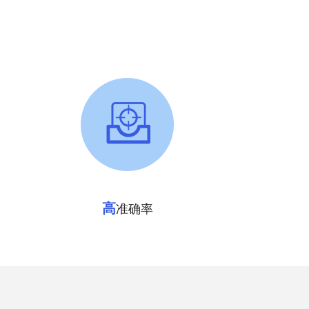
高
准确率