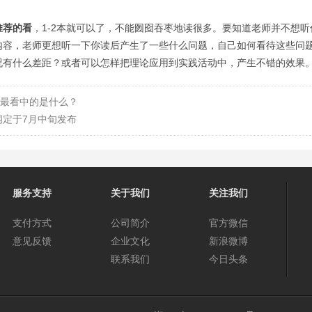
推荐的看
，1-2本就可以了，不能囫囵吞枣地读很多。要知道老师并不想听
内容，老师更想听一下你读后产生了一些什么问题，自己如何看待这些问
况有什么差距？或者可以怎样把理论应用到实践活动中，产生不错的效果
官最看中的是什么？
纲定于7月中旬发布
服务支持
关于我们
关注我们
支付方式
公司简介
官方微信
意见反馈
企业文化
新浪微博
联系我们
今日头条