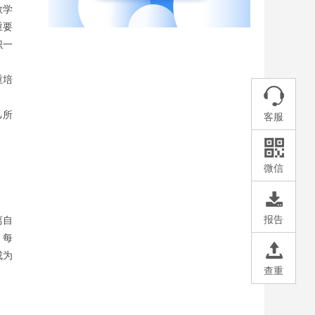
教学
重要
识一
重培
己所
客服
微信
报告
离自
！每
成为
查重