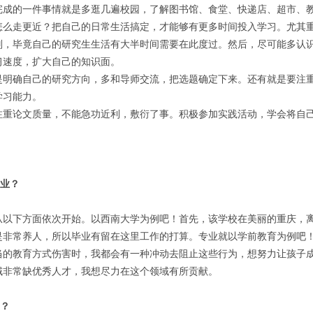
完成的一件事情就是多逛几遍校园，了解图书馆、食堂、快递店、超市、
怎么走更近？把自己的日常生活搞定，才能够有更多时间投入学习。尤其
则，毕竟自己的研究生生活有大半时间需要在此度过。然后，尽可能多认
习速度，扩大自己的知识面。
是明确自己的研究方向，多和导师交流，把选题确定下来。还有就是要注
学习能力。
注重论文质量，不能急功近利，敷衍了事。积极参加实践活动，学会将自
专业？
从以下方面依次开始。以西南大学为例吧！首先，该学校在美丽的重庆，
是非常养人，所以毕业有留在这里工作的打算。专业就以学前教育为例吧
当的教育方式伤害时，我都会有一种冲动去阻止这些行为，想努力让孩子
域非常缺优秀人才，我想尽力在这个领域有所贡献。
籍？